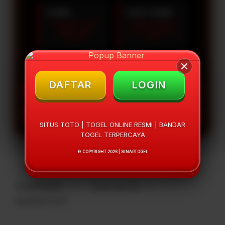
TOGEL
TOTO TOGEL
Togel Sydney, Togel
Kecepatan Situs Toto
Singapore, Togel
97.3% Prediksi &
Macau, Togel
Keluaran Togel Tepat
Hongkong
Waktu
DAFTAR
LOGIN
LOGIN
DAFTAR
SITUS TOTO | TOGEL ONLINE RESMI | BANDAR
TOGEL TERPERCAYA
© COPYRIGHT 2026 | SINARTOGEL
Layer Popup Close
SINARTOGEL
>
SLOT GACOR
>
BANDAR SLOT