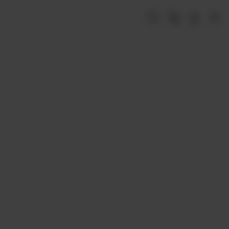
Skip
to
Cari
Troli
Login
Navigation
content