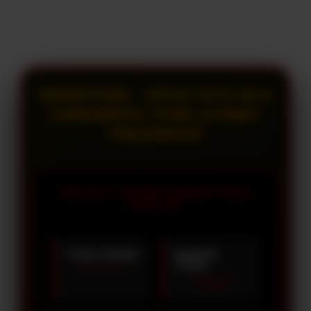
SINARTOGEL - SITUS TOTO 4D &
CABANGNYA TOGEL SYDNEY
TERLENGKAP
SPECIAL PROMO SINARTOGEL
HARI INI
TOGEL ONLINE
BANDAR
TOGEL
Server Resmi Idn
Provider Togel
Lengkap