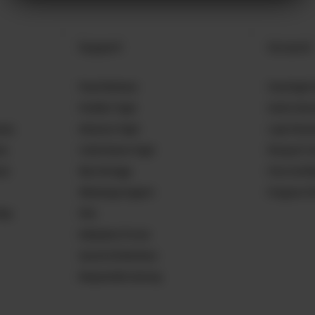
Support
Account
Pusat Bantuan
Sinartogel 
Prediksi Togel
Gratis Aku
away
Keluaran Togel
Lupa Passw
na
Colok Nomor Togel
Riwayat Tra
al
Rtp Tertinggi
Fitur Verifi
WhatsApp Support
Program VI
dup
FAQ
Kebijakan Privasi
Syarat & Ketentuan
Responsible Gaming