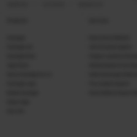
SINARTOGEL
>
SLOT GACOR
>
BANDAR SLOT
Footer Navigation
Products
Services
Sinartogel
Bonus Harian Eksklusif
Sinartogel Jitu
Info & Turnamen Spesial
Sinartogel Paito
Program Loyalitas & Give
Togel Online
Metode Deposit & Tarik Da
Nomor Sinartogel Hari Ini
Mode Kemenangan Maksim
Sinartogel Login
Fitur Jackpot Progresif
Bandar Sinartogel
Komisi Referral Seumur Hi
Diskon Togel
Situs Toto