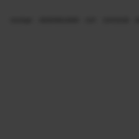
Skip
to
content
sinartogel
SINARTOGEL RESMI
SLOT
SLOT GACOR
B