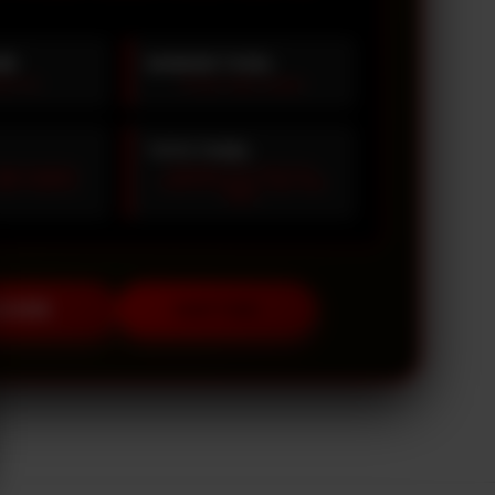
NE
BANDAR TOGEL
esmi Idn
Provider Togel Lengkap
TOTO TOGEL
ogel Singapore,
Kecepatan Situs Toto 97.3%
ogel Hongkong
Prediksi & Keluaran Togel Tepat
Waktu
OGIN
DAFTAR