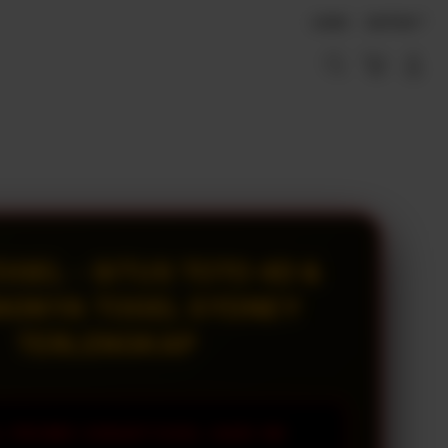
LOGIN
DAFTAR
Cari
Troli
Login/Sign-Up
Cari
GEL - SITUS TOTO 4D &
NGNYA TOGEL SYDNEY
TERLENGKAP
L PROMO SINARTOGEL HARI INI