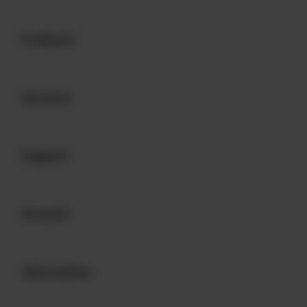
Buka
Footer Navigation
Products
Buka
Services
Buka
Support
Buka
Account
Buka
Information
Buka